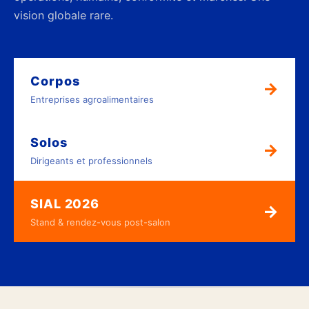
vision globale rare.
Corpos
→
Entreprises agroalimentaires
Solos
→
Dirigeants et professionnels
SIAL 2026
→
Stand & rendez-vous post-salon