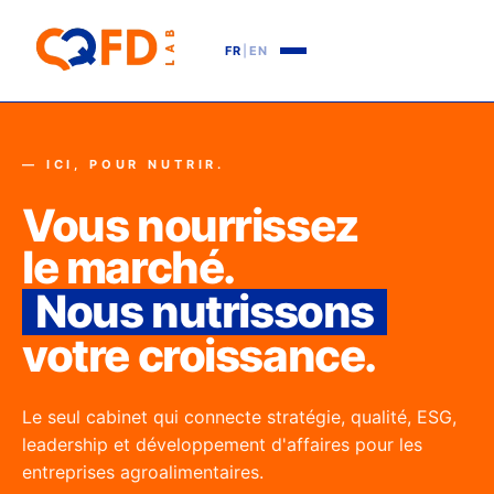
FR
|
EN
— ICI, POUR NUTRIR.
Vous nourrissez
le marché.
Nous nutrissons
votre croissance.
Le seul cabinet qui connecte stratégie, qualité, ESG,
leadership et développement d'affaires pour les
entreprises agroalimentaires.