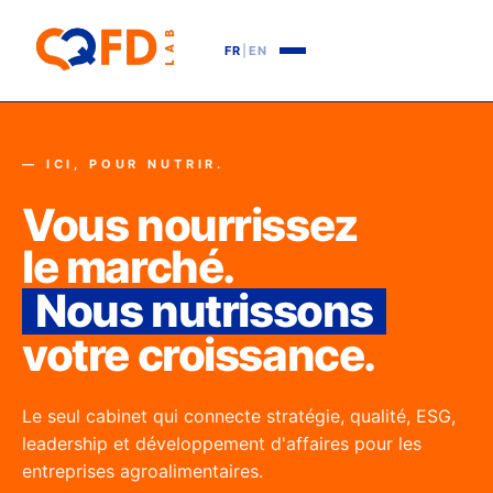
FR
|
EN
— ICI, POUR NUTRIR.
Vous nourrissez
le marché.
Nous nutrissons
votre croissance.
Le seul cabinet qui connecte stratégie, qualité, ESG,
leadership et développement d'affaires pour les
entreprises agroalimentaires.