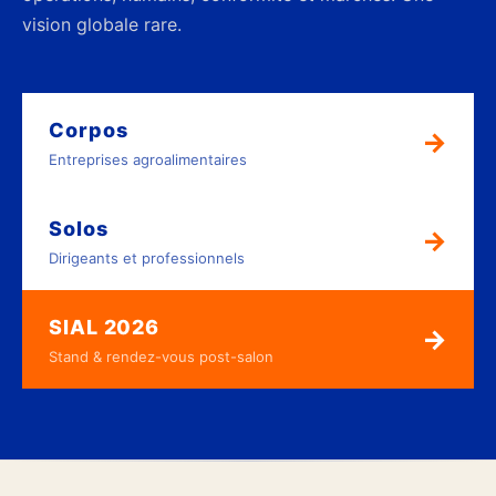
vision globale rare.
Corpos
→
Entreprises agroalimentaires
Solos
→
Dirigeants et professionnels
SIAL 2026
→
Stand & rendez-vous post-salon