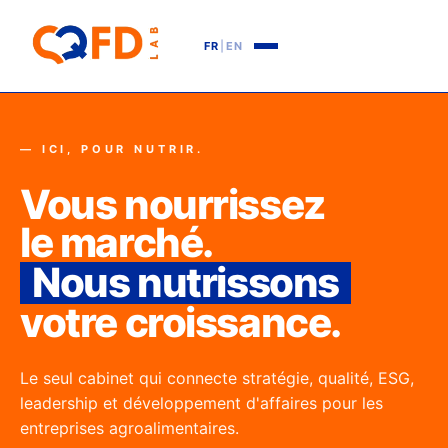
FR
|
EN
— ICI, POUR NUTRIR.
Vous nourrissez
le marché.
Nous nutrissons
votre croissance.
Le seul cabinet qui connecte stratégie, qualité, ESG,
leadership et développement d'affaires pour les
entreprises agroalimentaires.