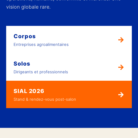
vision globale rare.
Corpos
→
Entreprises agroalimentaires
Solos
→
Dirigeants et professionnels
SIAL 2026
→
Stand & rendez-vous post-salon