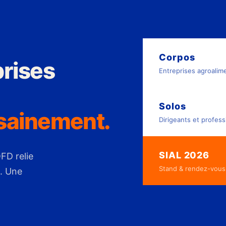
Corpos
rises
Entreprises agroalim
Solos
 sainement.
Dirigeants et profess
SIAL 2026
QFD relie
Stand & rendez-vous
. Une