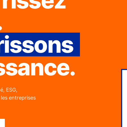
rissez
.
rissons
issance.
té, ESG,
les entreprises