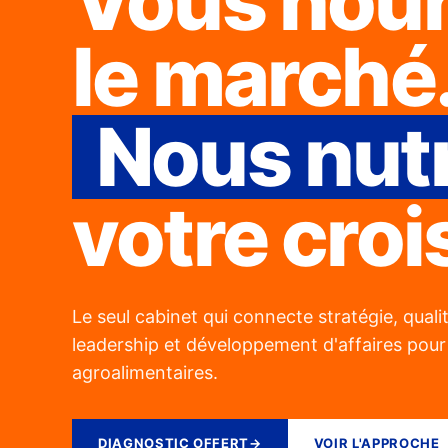
Vous nour
le marché
Nous nut
votre cro
Le seul cabinet qui connecte stratégie, quali
leadership et développement d'affaires pour 
agroalimentaires.
DIAGNOSTIC OFFERT
→
VOIR L'APPROCHE