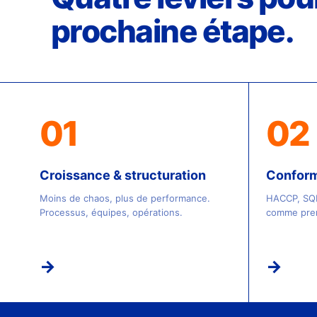
prochaine étape.
01
02
Croissance & structuration
Conformi
Moins de chaos, plus de performance.
HACCP, SQF
Processus, équipes, opérations.
comme prem
→
→