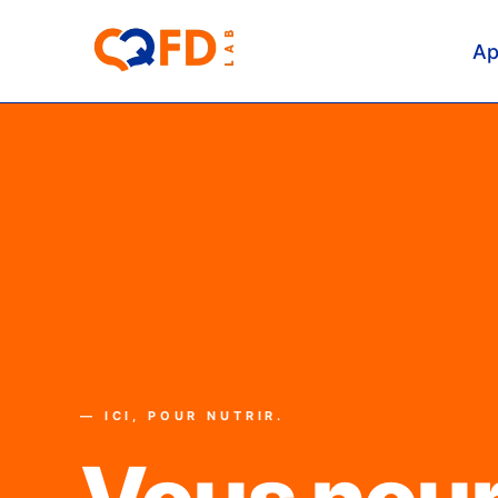
Ap
— ICI, POUR NUTRIR.