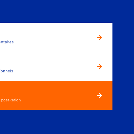
→
entaires
→
ionnels
→
 post-salon