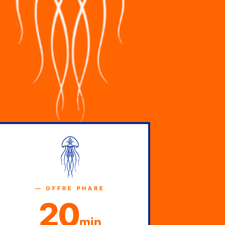
— OFFRE PHARE
20
min