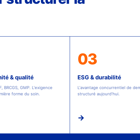
03
té & qualité
ESG & durabilité
, BRCGS, GMP. L'exigence
L'avantage concurrentiel de de
ière forme du soin.
structuré aujourd'hui.
→