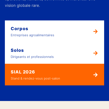
vision globale rare.
Corpos
→
Entreprises agroalimentaires
Solos
→
Dirigeants et professionnels
SIAL 2026
→
Stand & rendez-vous post-salon