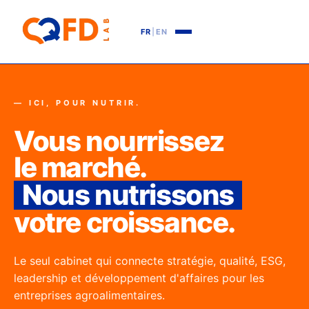
FR
|
EN
— ICI, POUR NUTRIR.
Vous nourrissez
le marché.
Nous nutrissons
votre croissance.
Le seul cabinet qui connecte stratégie, qualité, ESG,
leadership et développement d'affaires pour les
entreprises agroalimentaires.